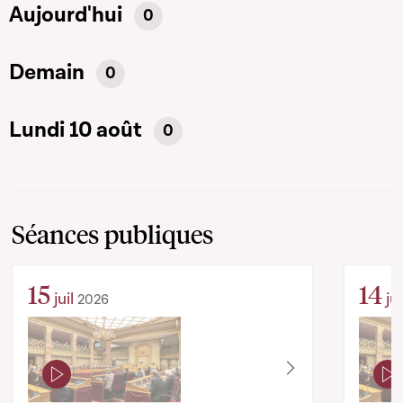
Aujourd'hui
0
Demain
0
Lundi 10 août
0
Séances publiques
15
14
juil
jui
2026