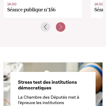
14:00
14:00
Séance publique n°156
Séanc
Previous slide
Next slide
Stress test des institutions
démocratiques
La Chambre des Députés met à
l’épreuve les institutions