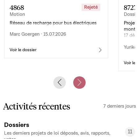
4868
8727
Rejeté
Motion
Dossie
Réseau de recharge pour bus électriques
Projet 
montan
Marc Goergen · 15.07.2026
17 déc
de l’ex
Yuriko 
d’auto
Voir le dossier
Voir le 
Previous slide
Next slide
Activités récentes
7 derniers jours
Dossiers
11
Les derniers projets de loi déposés, avis, rapports,
11