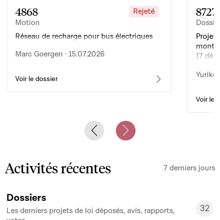
4868
8727
Rejeté
Motion
Dossie
Réseau de recharge pour bus électriques
Projet 
montan
Marc Goergen · 15.07.2026
17 déc
de l’ex
Yuriko 
d’auto
Voir le dossier
Voir le 
Previous slide
Next slide
Activités récentes
7 derniers jours
Dossiers
32
Les derniers projets de loi déposés, avis, rapports,
32