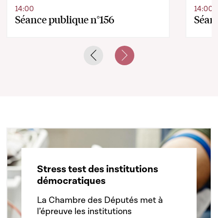
14:00
14:00
Séance publique n°156
Séanc
Previous slide
Next slide
Stress test des institutions
démocratiques
La Chambre des Députés met à
l’épreuve les institutions