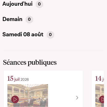
Aujourd'hui
0
Demain
0
Samedi 08 août
0
Séances publiques
15
14
juil
jui
2026