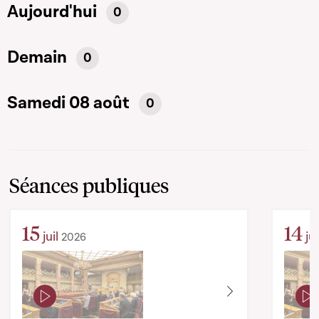
Aujourd'hui
0
Demain
0
Samedi 08 août
0
Séances publiques
15
14
juil
jui
2026