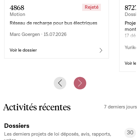
4868
8727
Rejeté
Motion
Dossie
Réseau de recharge pour bus électriques
Projet 
montan
Marc Goergen · 15.07.2026
17 déc
de l’ex
Yuriko 
d’auto
Voir le dossier
Voir le 
Previous slide
Next slide
Activités récentes
7 derniers jours
Dossiers
30
Les derniers projets de loi déposés, avis, rapports,
30