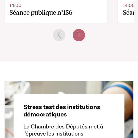
14:00
14:00
Séance publique n°156
Séanc
Previous slide
Next slide
Stress test des institutions
démocratiques
La Chambre des Députés met à
l’épreuve les institutions