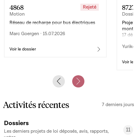
4868
8727
Rejeté
Motion
Dossie
Réseau de recharge pour bus électriques
Projet 
montan
Marc Goergen · 15.07.2026
17 déc
de l’ex
Yuriko 
d’auto
Voir le dossier
Voir le 
Previous slide
Next slide
Activités récentes
7 derniers jours
Dossiers
11
Les derniers projets de loi déposés, avis, rapports,
11