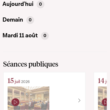
Aujourd'hui
0
Demain
0
Mardi 11 août
0
Séances publiques
15
14
juil
jui
2026