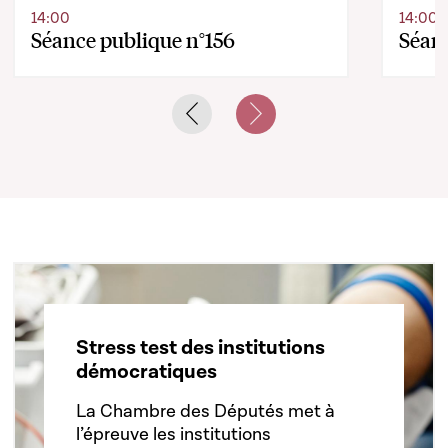
14:00
14:00
Séance publique n°156
Séanc
Previous slide
Next slide
Stress test des institutions
démocratiques
La Chambre des Députés met à
l’épreuve les institutions