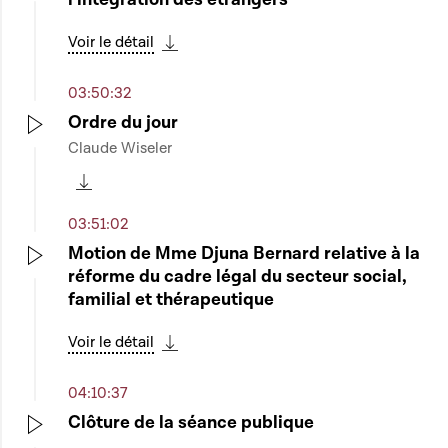
Play
Voir le détail
Télécharger cette séquence
03:50:32
Ordre du jour
Claude Wiseler
Play
Télécharger cette séquence
03:51:02
Motion de Mme Djuna Bernard relative à la
réforme du cadre légal du secteur social,
Play
familial et thérapeutique
Voir le détail
Télécharger cette séquence
04:10:37
Clôture de la séance publique