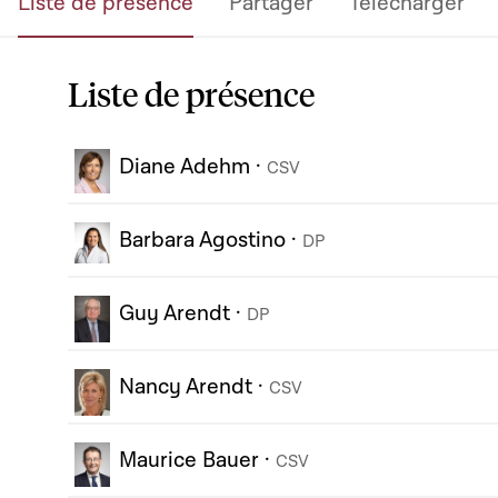
Liste de présence
Partager
Télécharger
Liste de présence
Diane Adehm
·
CSV
Barbara Agostino
·
DP
Guy Arendt
·
DP
Nancy Arendt
·
CSV
Maurice Bauer
·
CSV