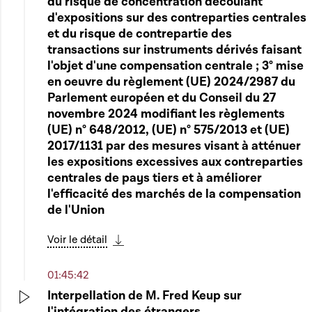
du risque de concentration découlant
d'expositions sur des contreparties centrales
et du risque de contrepartie des
transactions sur instruments dérivés faisant
l'objet d'une compensation centrale ; 3° mise
en oeuvre du règlement (UE) 2024/2987 du
Parlement européen et du Conseil du 27
novembre 2024 modifiant les règlements
(UE) n° 648/2012, (UE) n° 575/2013 et (UE)
2017/1131 par des mesures visant à atténuer
les expositions excessives aux contreparties
centrales de pays tiers et à améliorer
l'efficacité des marchés de la compensation
de l'Union
Voir le détail
Télécharger cette séquence
01:45:42
Interpellation de M. Fred Keup sur
l'intégration des étrangers