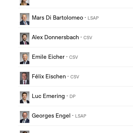
Mars Di Bartolomeo
·
LSAP
Alex Donnersbach
·
CSV
Emile Eicher
·
CSV
Félix Eischen
·
CSV
Luc Emering
·
DP
Georges Engel
·
LSAP