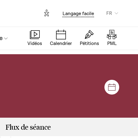
Options d'accessibilité
FR
Langage facile
e
Vidéos
Calendrier
Pétitions
PML
Séances e
Flux de séance