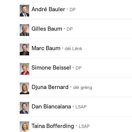
André Bauler
·
DP
Gilles Baum
·
DP
Marc Baum
·
déi Lénk
Simone Beissel
·
DP
Djuna Bernard
·
déi gréng
Dan Biancalana
·
LSAP
Taina Bofferding
·
LSAP