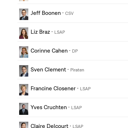
Jeff Boonen
·
CSV
Liz Braz
·
LSAP
Corinne Cahen
·
DP
Sven Clement
·
Piraten
Francine Closener
·
LSAP
Yves Cruchten
·
LSAP
Claire Delcourt
·
LSAP