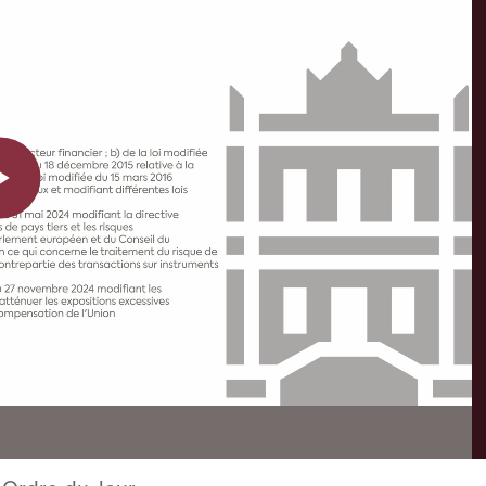
Play
Video