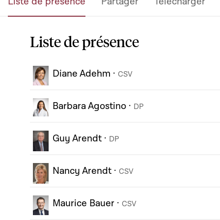
Liste de présence
Partager
Télécharger
Liste de présence
Diane Adehm
·
CSV
Barbara Agostino
·
DP
Guy Arendt
·
DP
Nancy Arendt
·
CSV
Maurice Bauer
·
CSV