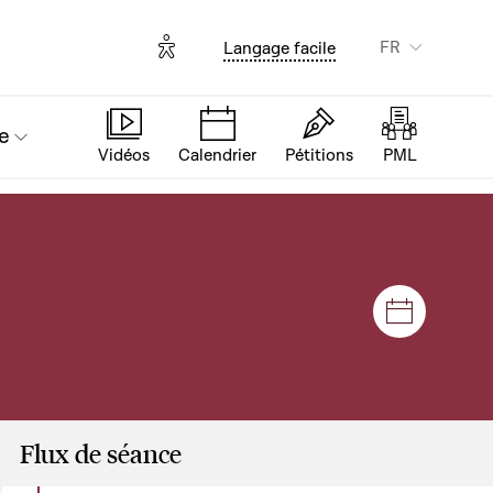
Options d'accessibilité
FR
Langage facile
e
Vidéos
Calendrier
Pétitions
PML
Séances e
Flux de séance