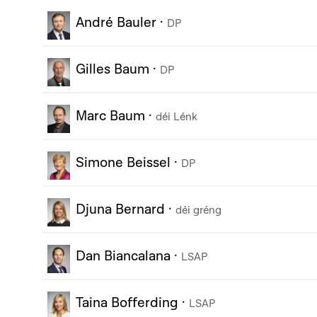
André Bauler
·
DP
Gilles Baum
·
DP
Marc Baum
·
déi Lénk
Simone Beissel
·
DP
Djuna Bernard
·
déi gréng
Dan Biancalana
·
LSAP
Taina Bofferding
·
LSAP