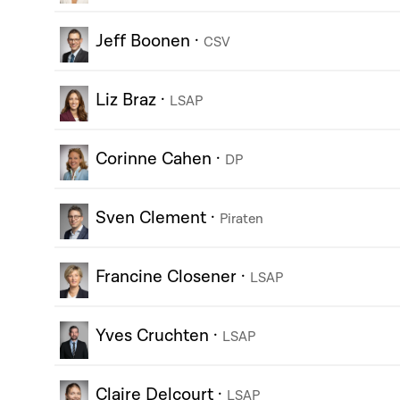
Jeff Boonen
·
CSV
Liz Braz
·
LSAP
Corinne Cahen
·
DP
Sven Clement
·
Piraten
Francine Closener
·
LSAP
Yves Cruchten
·
LSAP
Claire Delcourt
·
LSAP