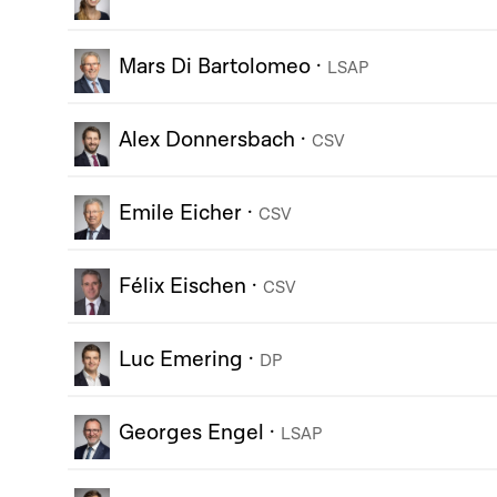
Mars Di Bartolomeo
·
LSAP
Alex Donnersbach
·
CSV
Emile Eicher
·
CSV
Félix Eischen
·
CSV
Luc Emering
·
DP
Georges Engel
·
LSAP