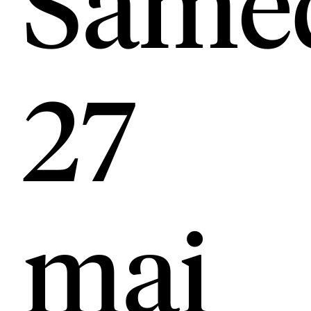
Same
27
mai