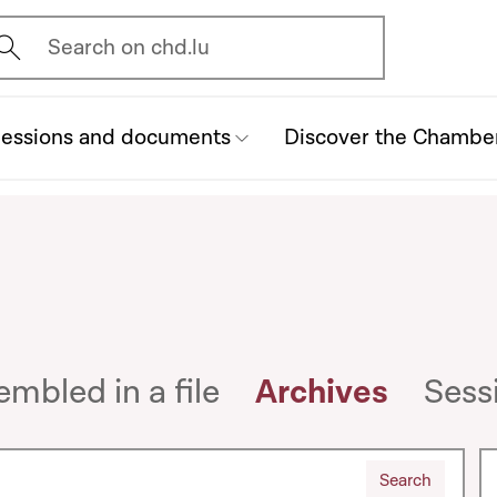
vrir l'écran de recherche
Search on chd.lu
essions and documents
Discover the Chambe
bled in a file
Archives
Sess
JJ/MM/AAAA)
Search