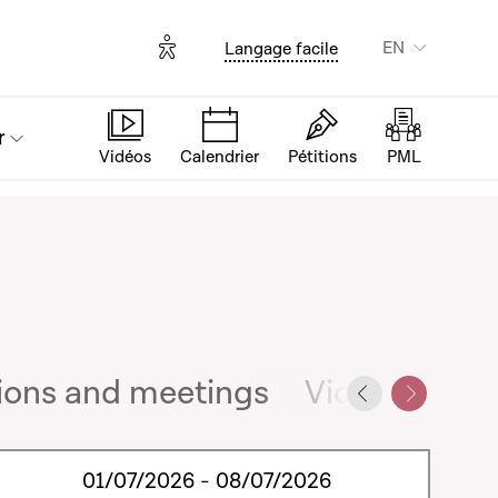
Options d'accessibilité
EN
Langage facile
r
Vidéos
Calendrier
Pétitions
PML
ions and meetings
Videos of sp
Previous slid
Next slid