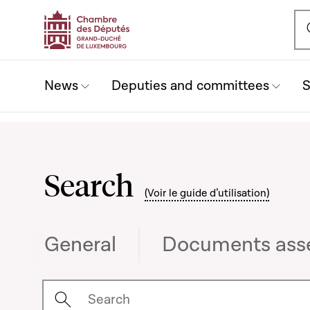
Ou
News
Deputies and committees
S
Search
(Voir le guide d’utilisation)
General
Documents assem
Sélectionner la période (du JJ/MM/AAAA au 
Votre Recherche