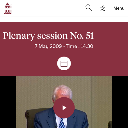
Options d'a
Menu
Open search moda
Plenary session No. 51
7 May 2009 • Time : 14:30
Sessions and meetings
Play
Video