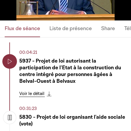
Flux de séance
Liste de présence
Share
Té
00:04:21
5937 - Projet de loi autorisant la
participation de l'Etat à la construction du
Play
centre intégré pour personnes âgées à
Belval-Ouest à Belvaux
Voir le détail
Télécharger cette séquence
00:31:23
5830 - Projet de loi organisant l'aide sociale
(vote)
Play