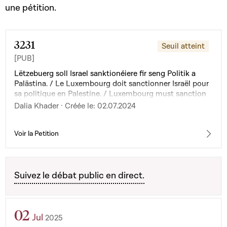
une pétition.
3231
Seuil atteint
[PUB]
Lëtzebuerg soll Israel sanktionéiere fir seng Politik a
Palästina. / Le Luxembourg doit sanctionner Israël pour
sa politique en Palestine. / Luxembourg must sanction
Israel for its policies in Palestine.
Dalia Khader · Créée le: 02.07.2024
Voir la Petition
Suivez le débat public en direct.
02
Jul
2025