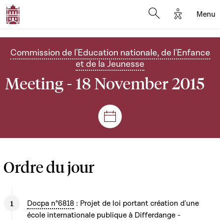
Options d'
Menu
Open search mod
Commission de l'Education nationale, de l'Enfance
et de la Jeunesse
Meeting - 18 November 2015
Sessions and meetings
Ordre du jour
Docpa n°6818
: Projet de loi portant création d'une
école internationale publique à Differdange -