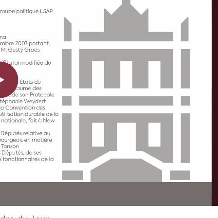
Play
Video