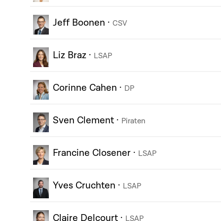
Jeff Boonen
·
CSV
Liz Braz
·
LSAP
Corinne Cahen
·
DP
Sven Clement
·
Piraten
Francine Closener
·
LSAP
Yves Cruchten
·
LSAP
Claire Delcourt
·
LSAP