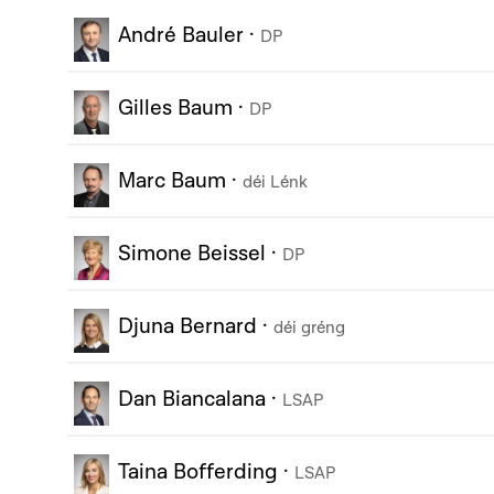
André Bauler
·
DP
Gilles Baum
·
DP
Marc Baum
·
déi Lénk
Simone Beissel
·
DP
Djuna Bernard
·
déi gréng
Dan Biancalana
·
LSAP
Taina Bofferding
·
LSAP