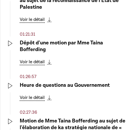
au sujet de la reconnaissance de l'État de
Play
Palestine
Voir le détail
Télécharger cette séquence
01:21:31
Dépôt d'une motion par Mme Taina
Bofferding
Play
Voir le détail
Télécharger cette séquence
01:26:57
Heure de questions au Gouvernement
Play
Voir le détail
Télécharger cette séquence
02:27:36
Motion de Mme Taina Bofferding au sujet de
l'élaboration de ka stratégie nationale de «