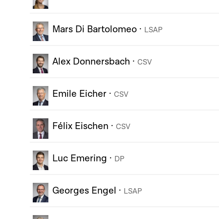
Mars Di Bartolomeo
·
LSAP
Alex Donnersbach
·
CSV
Emile Eicher
·
CSV
Félix Eischen
·
CSV
Luc Emering
·
DP
Georges Engel
·
LSAP