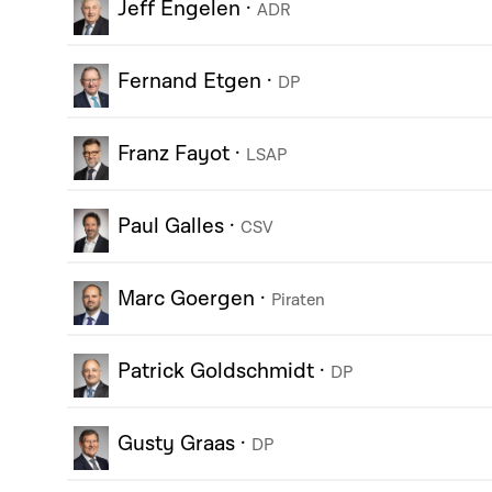
Jeff Engelen
·
ADR
Fernand Etgen
·
DP
Franz Fayot
·
LSAP
Paul Galles
·
CSV
Marc Goergen
·
Piraten
Patrick Goldschmidt
·
DP
Gusty Graas
·
DP