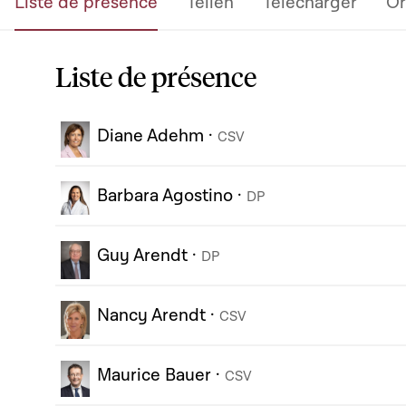
Liste de présence
Teilen
Télécharger
Or
Liste de présence
Diane Adehm
·
CSV
Barbara Agostino
·
DP
Guy Arendt
·
DP
Nancy Arendt
·
CSV
Maurice Bauer
·
CSV