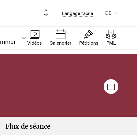
Options d'accessibilité
DE
Langage facile
ammer
Vidéos
Calendrier
Pétitions
PML
Plenar- u
Flux de séance